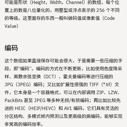
可能是形状（Height，Width，Channel）的数组，每个位
置上的数是八位量化的，用整型或浮点表示的 256 个不同
的等级。这里面存的东西一般叫做码值或像素值（Code
Value）
编码
这个数组如果直接保存可能会很大，于是需要一些压缩的手
段，即“编码”。编码的方式在不断更新，比如使用色度降采
样、离散余弦变换（DCT）、霍夫曼编码等进行压缩的
JPG（JPEG）编码；又比如扩展性很强的 TIFF（*.tif）文
件，它本身是一个容器格式，可以在内部调用 ZIP、LZW、
PackBits 甚至 JPEG 等多种无损/有损编码；再比如比较先
进的 HEIC（HEIF/HEVC）和 AV1 编码，它们具有灵活的
分区结构、多模式帧内预测以及更高级的熵编码，能够实现
非常高的编码效率。