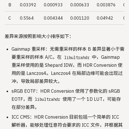
B
0.03392
0.000933
0.000633
0.003876
0
C
0.5564
0.004344
0.001120
0.04942
0.
差异来源按照影响大小排序如下：
Gainmap 重采样：无需重采样的样本 B 差异显著小于需
要重采样的样本 A/C。在
中，Gainmap
libultrahdr
重采样使用的是 Shepard IDW，而 HDR Conversion 使
用的是 Lanczos4。Lanczos4 在局部边缘可能会出现过
冲，导致局部差异较大。
sRGB EOTF：HDR Conversion 使用了参数化的 sRGB
EOTF，而
使用了一个 1D LUT，可能存
libultrahdr
在部分差异。
ICC CMS：HDR Conversion 目前包括一个简单的 ICC
解析器，能够处理任意符合要求的 ICC 文件，并根据其