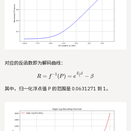
对应的反函数即为解码曲线：
−
R = f^{-1}(P) = e^{\frac
P
δ
−
1
=
(
)
=
−
R
f
P
e
β
γ
其中，归一化浮点值 P 的范围是 0.0631271 到 1。