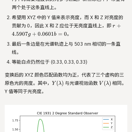
两个处于这条直线上。
希望用 XYZ 中的 Y 值来表示亮度，而 X 和 Z 对亮度的
r +
+
贡献为 0，因此 X 和 Z 应位于无亮度直线上，即
r
4.5907g
4.5907
+
0.0601
=
0
。
g
b
+
最后一条边是在光谱轨迹上与 503 nm 相切的一条直
0.0601b
= 0
线。
等能白点仍然位于 (0.33, 0.33, 0.33)
变换后的 XYZ 颜色匹配函数均为正，代表了三个虚构的三
Y(\lambda)
V(\lambda)
(
)
(
)
原色光的亮度。其中，
与光谱视效函数
相同。
Y
λ
V
λ
Y 值等同于光亮度。