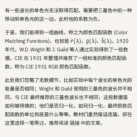
有一些波长的单色光无法取得匹配，需要把三基色中的一种
移动到单色光的这一边，此时他的系数为负。
于是，我们能得到一组曲线，称之为颜色匹配函数 (Color
ˉ
\bar{r}
\bar{g}
\bar{b}
ˉ
(
)
ˉ
(
)
(
)
Matching Functions)，也就是
，
，
。1920
r
λ
g
λ
b
λ
(\lambda)
(\lambda)
(\lambda)
年代，W.D. Wright 和 J. Guild 等人通过实验得到了一些数
据，CIE 在 1931 年整理并推荐了一组标准的颜色匹配函
数，称为 CIE 1931 RGB 颜色匹配函数。
此处我们忽略了无数细节，比如实验中每个波长的单色光的
能量是否相同；Wright 和 Guild 使用的三基色的波长并不相
同，与 CIE 最终推荐的三基色波长也不相同，这些数据是
如何被转换的；他们是否归一化，如何归一化，最终颜色匹
配函数的单位到底是什么等等。教材们虽然废话连篇，却在
这里选择一笔带过，推荐阅读
链接
中的文章。