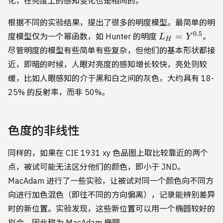
化，在亮度上的感知变化也是相同的。
根据不同的实验结果，提出了很多的明度模型。最简单的明
L_H
0.5
=
度模型仅为一个幂函数，如 Hunter 的明度
。
L
Y
H
= Y
尽管明度的模型有些简单有些复杂，但他们的基本形状都接
^
近，即暗的时候，人眼对亮度的感知增长较快，亮处则较
{0.5}
缓，比如人眼感知的介于黑和白之间的灰色，大约具有 18-
25% 的反射率，而非 50%。
色度的非线性
同样的，如果在 CIE 1931 xy 色品图上取比较靠近的两个
点，被试可能无法区分他们的颜色，即小于 JND。
MacAdam 进行了一些实验，让被试对同一个颜色向不同方
向进行加色混色（即往不同的方向偏离），记录能辨别差异
时的新位置。实验发现，这些新位置可以用一个椭圆较好的
拟合，因此称为 MacAdam 椭圆。