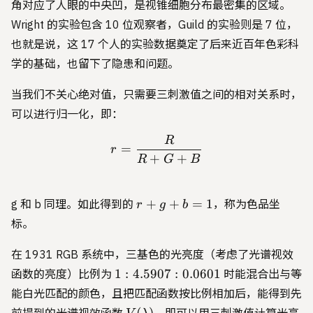
角对应了人眼的中央凹，是视锥细胞分布最密集的区域。
Wright 的实验包含 10 位观察者，Guild 的实验则是 7 位，
也就是说，这 17 个人的实验数据奠定了后来近百年色彩科
学的基础，也留下了隐患和问题。
当我们不关心绝对值，只需要三刺激值之间的相对关系时，
可以进行归一化，即：
R
r = \frac{R}{R+G+B}
=
r
+
+
R
G
B
r
+
+
=
1
g 和 b 同理。如此得到的
，称为色品坐
r
g
b
+
标。
g
+
在 1931 RGB 系统中，三基色的光亮度（考虑了光谱视效
b
1:4.5907:0.0601
1
:
4.5907
:
0.0601
函数的亮度）比例为
时能混合出与等
=
能白光匹配的颜色，且把匹配函数按比例相加后，能得到先
1
V(\lambda)