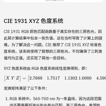
CIE 1931 XYZ 色度系统
CIE 1931 RGB 颜色匹配函数基于真实存在的三原色光，因
此其计算结果中包含一些负值，这在当时导致了计算上的困
难。为了解决这一问题，CIE 推荐了 CIE 1931 XYZ 标准色
度系统，该系统使用了假想的三原色光，不仅确保了三刺激
值均为正值，还实现了其他一些目标。
XYZ 色度系统由 RGB 色度系统线性变换得到，即：
2.7689
1.7517
1.1302
1.0000
4.59
=
\begin{bmatrix} X \ Y \ 
[
]
[
X
Y
Z
变换矩阵满足了以下条件：
RGB 系统中，560-700 nm 为一条直线，因为这段范围
内不再需要短波长的光参与匹配，新三原色中，希望有