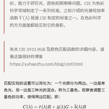
织，致力于研究光、颜色和照明等问题。CIE 为色彩
科学领域制定了一系列标准。之前介绍的光谱视效率
V(\lambda)
(
)
函数
就是 CIE 制定的标准之一。在色彩科学
V
λ
的方方面面都能见到它的身影。
有关 CIE 1931 RGB 及颜色匹配函数的详细内容，请
看这篇很好的博客
https://yuhaozhu.com/blog/cmf.html
匹配实验的设置可以简化为：一个光屏分为两边。一边是单
色光，另一边是三种光的混合，称为三基色。观察者调整三
基色的功率，使得两边匹配。即：
ˉ
(
)
=
ˉ
(
)
+
C(\lambda) = \bar{r}(\l
ˉ
(
)
+
(
)
C
λ
r
λ
R
g
λ
G
b
λ
B