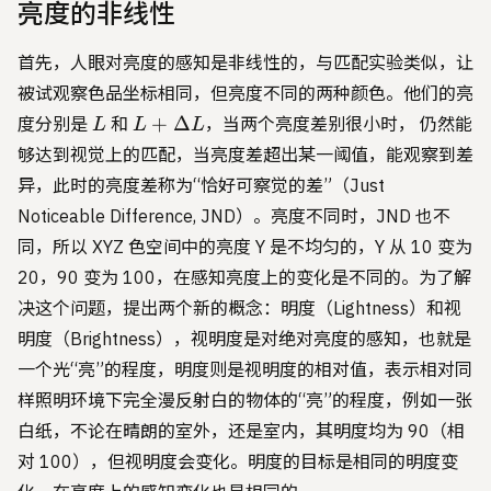
亮度的非线性
首先，人眼对亮度的感知是非线性的，与匹配实验类似，让
被试观察色品坐标相同，但亮度不同的两种颜色。他们的亮
L
L+\Delta
+
Δ
度分别是
和
，当两个亮度差别很小时， 仍然能
L
L
L
L
够达到视觉上的匹配，当亮度差超出某一阈值，能观察到差
异，此时的亮度差称为“恰好可察觉的差”（Just
Noticeable Difference, JND）。亮度不同时，JND 也不
同，所以 XYZ 色空间中的亮度 Y 是不均匀的，Y 从 10 变为
20，90 变为 100，在感知亮度上的变化是不同的。为了解
决这个问题，提出两个新的概念：明度（Lightness）和视
明度（Brightness），视明度是对绝对亮度的感知，也就是
一个光“亮”的程度，明度则是视明度的相对值，表示相对同
样照明环境下完全漫反射白的物体的“亮”的程度，例如一张
白纸，不论在晴朗的室外，还是室内，其明度均为 90（相
对 100），但视明度会变化。明度的目标是相同的明度变