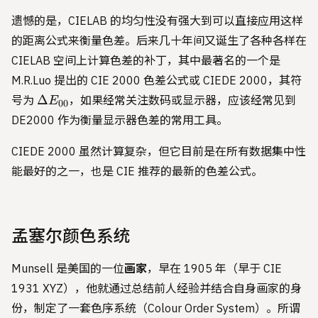
遗憾的是，CIELAB 的均匀性没有强大到可以直接应用这样
的距离公式来衡量色差。后来几十年间又诞生了各种各样在
CIELAB 空间上计算色差的补丁，其中最著名的一个是
M.R.Luo 提出的 CIE 2000 色差公式或 CIEDE 2000，其符
\Delta
Δ
号为
，如果经常关注数码或显示器，应该经常见到
E
00
E_{00}
DE2000 作为衡量显示器色差的常用工具。
CIEDE 2000 虽然计算复杂，但它目前是在所有数据集中性
能最好的之一，也是 CIE 推荐的最新的色差公式。
孟塞尔颜色系统
Munsell 是美国的一位
画家
，早在 1905 年（早于 CIE
1931 XYZ），他就通过总结前人经验并结合自身画家的身
份，制定了一套色序系统（Colour Order System）。所谓