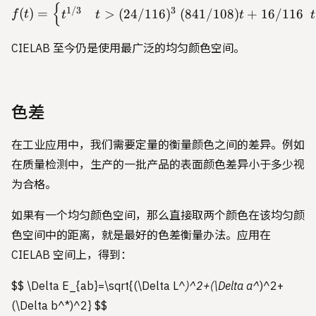
{
f(t) = \begin{cases} t^{1
1/3
3
(
)
=
>
(
24/116
)
(
841/108
)
+
16/116
f
t
t
t
t
t
CIELAB 至今仍是使用最广泛的均匀颜色空间。
色差
在工业应用中，我们需要定量的衡量颜色之间的差异。例如
在质量检测中，生产的一批产品的表面颜色差异小于多少视
为合格。
如果有一个均匀颜色空间，那么直接取两个颜色在该均匀颜
色空间中的距离，就是最好的色差衡量办法。应用在
CIELAB 空间上，得到：
$$ \Delta E_{ab}=\sqrt{(\Delta L^
)^2+(\Delta a^
)^2+
(\Delta b^*)^2}
$$