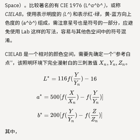
Space）。比较著名的有 CIE 1976 (L^
a^
b^
)，或称
CIELAB。使用表示明度的 (L^
) 和表示红-绿，黄-蓝方向上
色度的 (a^
b^
) 组成，需注意星号也是符号的一部分，应避
免使用 Lab 这样的写法，容易与其他色空间中的符号混
淆。
CIELAB 是一个相对的颜色空间，需要先确定一个“参考白
X_n,
,
,
点”，该照明环境下完全漫射白的三刺激值
。
X
Y
Z
n
n
n
Y_n,
Y
L^* = 116 f(\frac{Y}{Y_n
Z_n
∗
=
116
(
)
−
16
L
f
Y
n
X
Y
a^* = 500 [f(\frac{X}{X_n
∗
=
500
[
(
)
−
(
)]
a
f
f
X
Y
n
n
Y
Z
b^* = 200 [f(\frac{Y}{Y_n
∗
=
200
[
(
)
−
(
)]
b
f
f
Y
Z
n
n
其中，