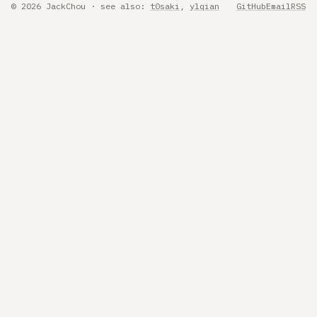
© 2026 JackChou · see also:
t0saki
,
ylqian
GitHub
Email
RSS