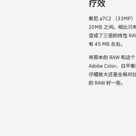
疗效
索尼 a7C2 （33M
20MB 之间。相比
变成了三倍的线性 RAW 
有 45 MB 左右。
将原本的 RAW 和这个
Adobe Color，
仔细放大还是全局对比
的 RAW 好一些。