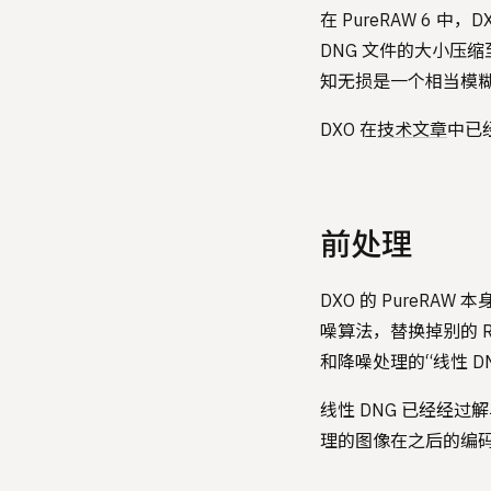
在 PureRAW 6
DNG 文件的大小压缩至
知无损是一个相当模
DXO 在
技术文章
中已
前处理
DXO 的 PureRA
噪算法，替换掉别的 
和降噪处理的“线性 DN
线性 DNG 已经经
理的图像在之后的编