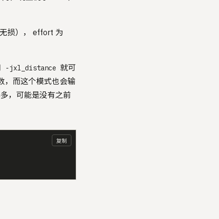
损）， effort 为
和
就可
-jxl_distance
数，而这个模式也会输
 要大得多，可能是没有之前
复制