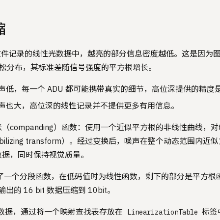
缩
AW 文件记录的线性光数据中，越亮的部分信息密度越低。这是因为
）服从泊松分布，其标准差随信号强度的平方根增长。
声低，每一个 ADU 都可能携带真实的细节，高位深提供的精度
声也大，高位深的线性记录并不提供更多有用信息。
（companding）函数：使用一个近似平方根的非线性曲线，
stabilizing transform）。经过变换后，噪声在整个动态范围
数据，同时保持视觉质量。
用了一个分段函数，在低码值时为线性函数，剩下的部分是平方根函
出的 16 bit 数据压缩到 10bit。
性数据，通过将一个映射查找表存放在
标签
LinearizationTable