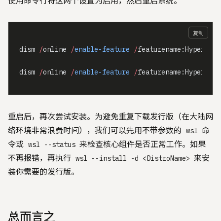
使用命令行将这两个设置为启用，然后重启系统。
复制
dism 
/
online 
/
enable-feature
 /
featurename:HyperV
-
Ke
dism 
/
online 
/
enable-feature
 /
featurename:HyperV
-
Gu
重启后，再次尝试安装。为避免重复下载发行版（在大陆网
络环境非常浪费时间），我们可以先用不带参数的
命
wsl
令或
来检查核心组件是否正常工作。如果
wsl --status
不再报错，再执行
来安
wsl --install -d <DistroName>
装你需要的发行版。
总而言之