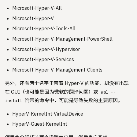
Microsoft-Hyper-V-All
Microsoft-Hyper-V
Microsoft-Hyper-V-Tools-All
Microsoft-Hyper-V-Management-PowerShell
Microsoft-Hyper-V-Hypervisor
Microsoft-Hyper-V-Services
Microsoft-Hyper-V-Management-Clients
另外，还有两个名字里带着 Hyper-V 的功能，却没有出现
在 GUI（也可能是因为微软的翻译问题）或
wsl --
附带的命令中，可能是导致失败的主要原因。
install
HyperV-KernelInt-VirtualDevice
HyperV-Guest-KernelInt